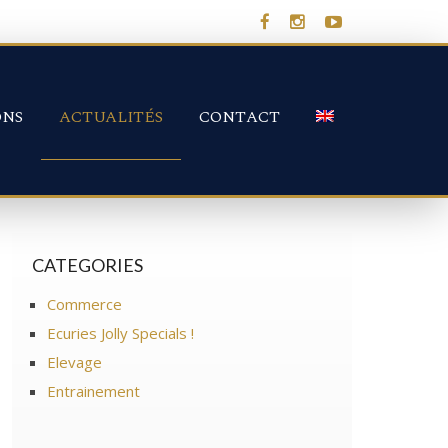
ONS
ACTUALITÉS
CONTACT
CATEGORIES
Commerce
Ecuries Jolly Specials !
Elevage
Entrainement