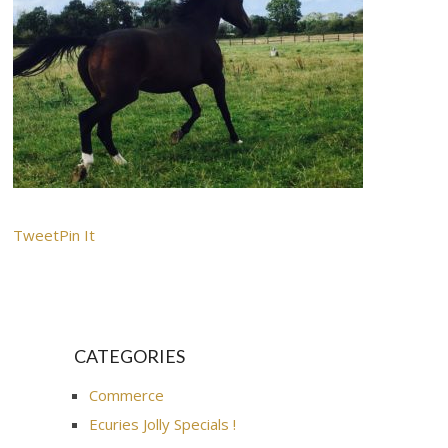
Tweet
Pin It
CATEGORIES
Commerce
Ecuries Jolly Specials !