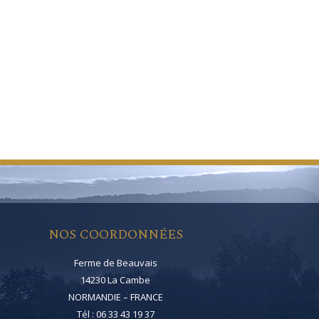
NOS COORDONNÉES
Ferme de Beauvais
14230 La Cambe
NORMANDIE – FRANCE
Tél : 06 33 43 19 37