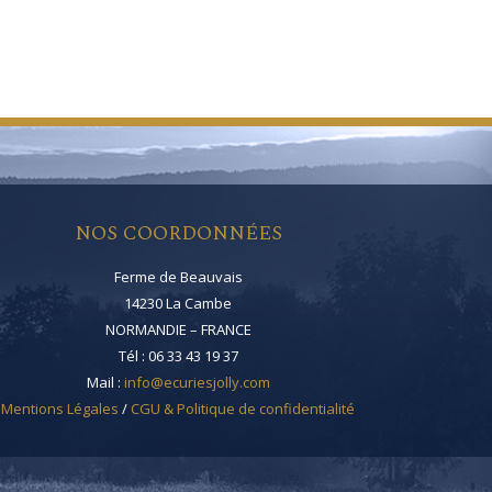
NOS COORDONNÉES
Ferme de Beauvais
14230 La Cambe
NORMANDIE – FRANCE
Tél : 06 33 43 19 37
Mail :
info@ecuriesjolly.com
Mentions Légales
/
CGU & Politique de confidentialité