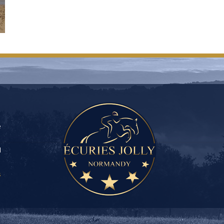
e
l
s